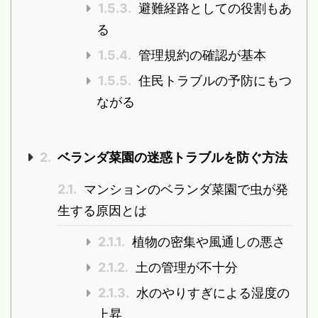
1.5.3.
避難経路としての役割もあ
る
1.5.4.
管理規約の確認が基本
1.5.5.
住民トラブルの予防にもつ
ながる
2.
ベランダ菜園の迷惑トラブルを防ぐ方法
2.1.
マンションのベランダ菜園で虫が発
生する原因とは
2.1.1.
植物の密集や風通しの悪さ
2.1.2.
土の管理が不十分
2.1.3.
水のやりすぎによる湿度の
上昇