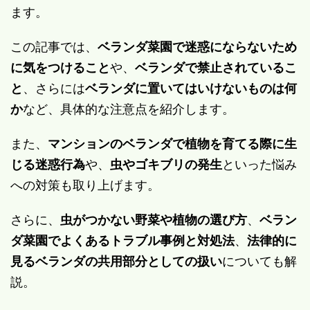
ます。
この記事では、
ベランダ菜園で迷惑にならないため
に気をつけること
や、
ベランダで禁止されているこ
と
、さらには
ベランダに置いてはいけないものは何
か
など、具体的な注意点を紹介します。
また、
マンションのベランダで植物を育てる際に生
じる迷惑行為
や、
虫やゴキブリの発生
といった悩み
への対策も取り上げます。
さらに、
虫がつかない野菜や植物の選び方
、
ベラン
ダ菜園でよくあるトラブル事例と対処法
、
法律的に
見るベランダの共用部分としての扱い
についても解
説。