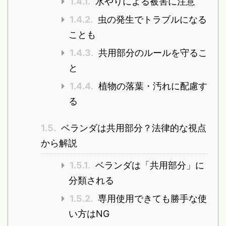
1.4.1.
水やりによる被害に注意
1.4.2.
虫の発生でトラブルになる
ことも
1.4.3.
共用部分のルールを守るこ
と
1.4.4.
植物の落葉・汚れに配慮す
る
1.5.
ベランダは共用部分？法律的な視点
から解説
1.5.1.
ベランダは「共用部分」に
分類される
1.5.2.
専用使用できても勝手な使
い方はNG