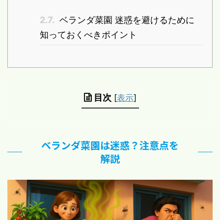
2.7.
ベランダ菜園 迷惑を避けるために
知っておくべきポイント
目次
[
表示
]
ベランダ菜園は迷惑？注意点を
解説