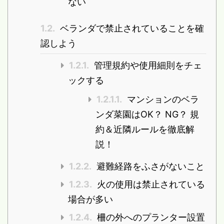
ない
1.2.
ベランダで禁止されていることを確
認しよう
1.2.1.
管理規約や使用細則をチェ
ックする
1.2.1.1.
マンションのベラ
ンダ菜園はOK？ NG？ 規
約＆近隣ルールを徹底解
説！
1.2.2.
避難経路をふさがないこと
1.2.3.
火の使用は禁止されている
場合が多い
1.2.4.
柵の外へのプランター設置