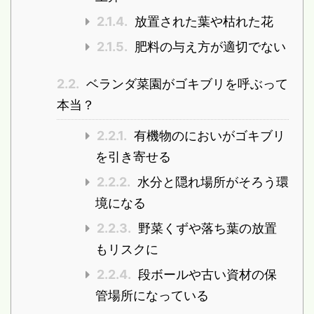
2.1.4.
放置された葉や枯れた花
2.1.5.
肥料の与え方が適切でない
2.2.
ベランダ菜園がゴキブリを呼ぶって
本当？
2.2.1.
有機物のにおいがゴキブリ
を引き寄せる
2.2.2.
水分と隠れ場所がそろう環
境になる
2.2.3.
野菜くずや落ち葉の放置
もリスクに
2.2.4.
段ボールや古い資材の保
管場所になっている