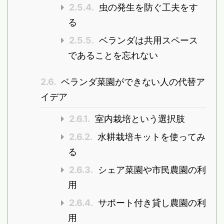
2.5.4.
虫の発生を防ぐ工夫をす
る
2.5.5.
ベランダは共用スペース
であることを忘れない
2.6.
ベランダ菜園ができない人の代替ア
イデア
2.6.1.
室内栽培という選択肢
2.6.2.
水耕栽培キットを使ってみ
る
2.6.3.
シェア菜園や市民農園の利
用
2.6.4.
サポート付き貸し農園の利
用