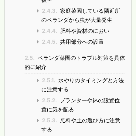
2.4.3.
家庭菜園している隣近所
のベランダから虫が大量発生
2.4.4.
肥料や資材のにおい
2.4.5.
共用部分への設置
2.5.
ベランダ菜園のトラブル対策を具体
的に紹介
2.5.1.
水やりのタイミングと方法
に注意する
2.5.2.
プランターや鉢の設置位
置に気を配る
2.5.3.
肥料や土の選び方に注意
する