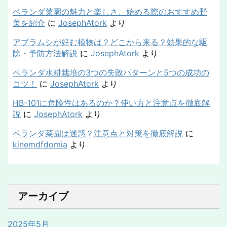
ベランダ菜園の魅力と楽しさ、始める際のおすすめ野
菜を紹介
に
JosephAtork
より
アブラムシが好む植物は？どこから来る？効果的な駆
除・予防方法解説
に
JosephAtork
より
ベランダ水耕栽培の3つの失敗パターンと5つの成功の
コツ！
に
JosephAtork
より
HB-101に危険性はあるのか？使い方と注意点を徹底解
説
に
JosephAtork
より
ベランダ菜園は迷惑？注意点と対策を徹底解説
に
kinemdfdomia
より
アーカイブ
2025年5月