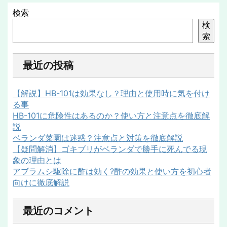
検索
検
索
最近の投稿
【解説】HB-101は効果なし？理由と使用時に気を付け
る事
HB-101に危険性はあるのか？使い方と注意点を徹底解
説
ベランダ菜園は迷惑？注意点と対策を徹底解説
【疑問解消】ゴキブリがベランダで勝手に死んでる現
象の理由とは
アブラムシ駆除に酢は効く?酢の効果と使い方を初心者
向けに徹底解説
最近のコメント