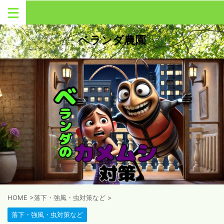
ベランダ農園
HOME
>
落下・強風・虫対策など
>
落下・強風・虫対策など