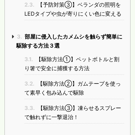
2.3.
【予防対策③】ベランダの照明を
LEDタイプや虫が寄りにくい色に変える
3.
部屋に侵入したカメムシを触らず簡単に
駆除する方法３選
3.1.
【駆除方法①】ペットボトルと割
り箸で安全に捕獲する方法
3.2.
【駆除方法②】ガムテープを使っ
て素早く包み込んで駆除
3.3.
【駆除方法③】凍らせるスプレー
で触れずに一撃退治！