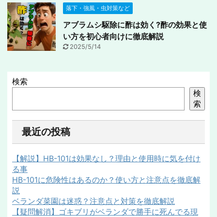
落下・強風・虫対策など
アブラムシ駆除に酢は効く?酢の効果と使
い方を初心者向けに徹底解説
2025/5/14
検索
検
索
最近の投稿
【解説】HB-101は効果なし？理由と使用時に気を付け
る事
HB-101に危険性はあるのか？使い方と注意点を徹底解
説
ベランダ菜園は迷惑？注意点と対策を徹底解説
【疑問解消】ゴキブリがベランダで勝手に死んでる現