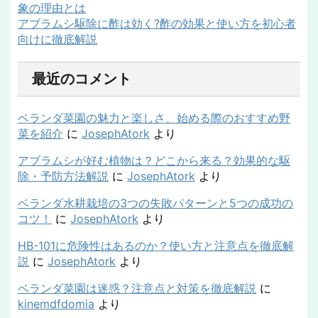
象の理由とは
アブラムシ駆除に酢は効く?酢の効果と使い方を初心者
向けに徹底解説
最近のコメント
ベランダ菜園の魅力と楽しさ、始める際のおすすめ野
菜を紹介
に
JosephAtork
より
アブラムシが好む植物は？どこから来る？効果的な駆
除・予防方法解説
に
JosephAtork
より
ベランダ水耕栽培の3つの失敗パターンと5つの成功の
コツ！
に
JosephAtork
より
HB-101に危険性はあるのか？使い方と注意点を徹底解
説
に
JosephAtork
より
ベランダ菜園は迷惑？注意点と対策を徹底解説
に
kinemdfdomia
より